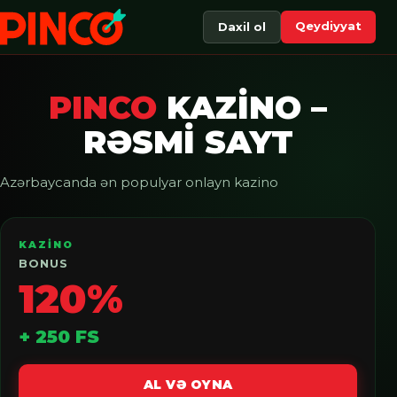
Qeydiyyat
Daxil ol
PINCO
KAZİNO –
RƏSMİ SAYT
Azərbaycanda ən populyar onlayn kazino
KAZİNO
BONUS
120%
+ 250 FS
AL VƏ OYNA